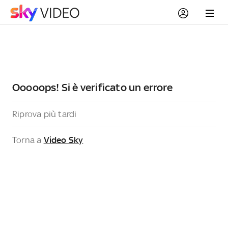
Ooooops! Si è verificato un errore
Riprova più tardi
Torna a
Video Sky