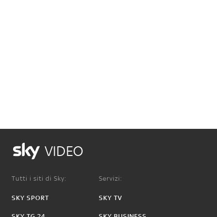
VIDEO
Tutti i siti di Sky:
Servizi:
SKY SPORT
SKY TV
SKY TG 24
SKY BUSINESS