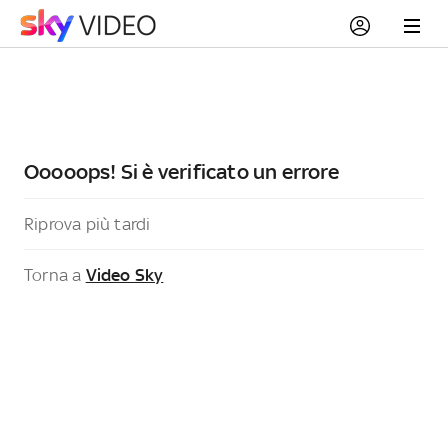
Ooooops! Si è verificato un errore
Riprova più tardi
Torna a
Video Sky