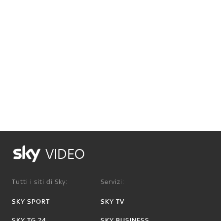
VIDEO
Tutti i siti di Sky:
Servizi:
SKY SPORT
SKY TV
SKY TG 24
SKY BUSINESS