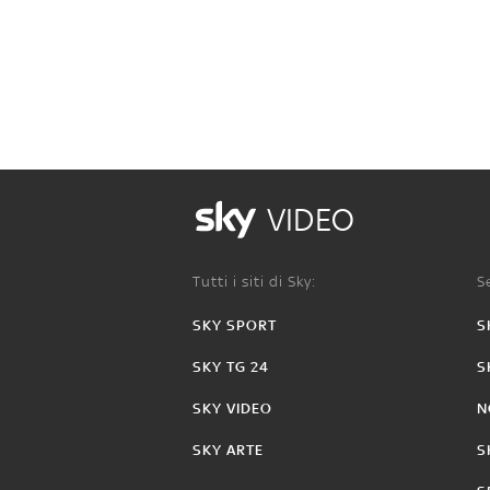
VIDEO
Tutti i siti di Sky:
Se
SKY SPORT
S
SKY TG 24
S
SKY VIDEO
N
SKY ARTE
S