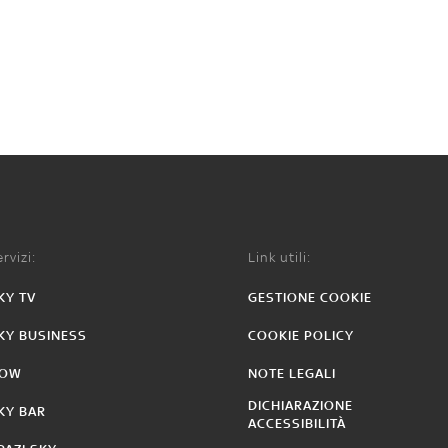
rvizi:
Link utili:
KY TV
GESTIONE COOKIE
KY BUSINESS
COOKIE POLICY
OW
NOTE LEGALI
DICHIARAZIONE
KY BAR
ACCESSIBILITÀ