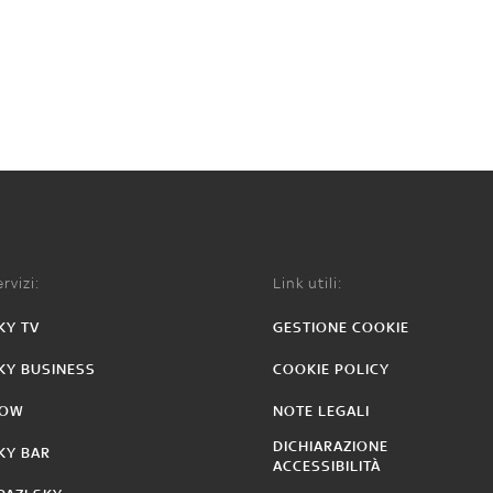
rvizi:
Link utili:
KY TV
GESTIONE COOKIE
KY BUSINESS
COOKIE POLICY
OW
NOTE LEGALI
DICHIARAZIONE
KY BAR
ACCESSIBILITÀ