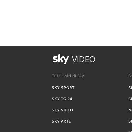
VIDEO
Tutti i siti di Sky:
Se
SKY SPORT
S
SKY TG 24
S
SKY VIDEO
N
SKY ARTE
S