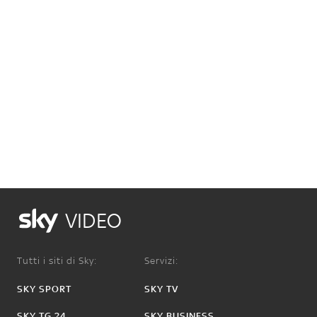
VIDEO
Tutti i siti di Sky:
Servizi:
SKY SPORT
SKY TV
SKY TG 24
SKY BUSINESS