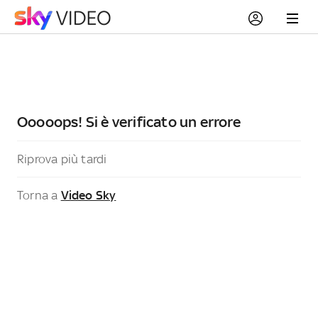
Ooooops! Si è verificato un errore
Riprova più tardi
Torna a
Video Sky