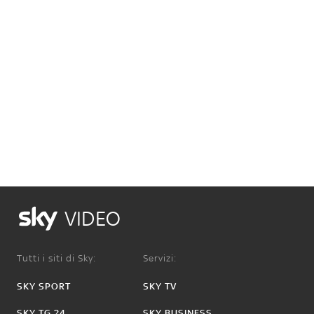
VIDEO
Tutti i siti di Sky:
Servizi:
SKY SPORT
SKY TV
SKY TG 24
SKY BUSINESS