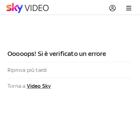
Ooooops! Si è verificato un errore
Riprova più tardi
Torna a
Video Sky