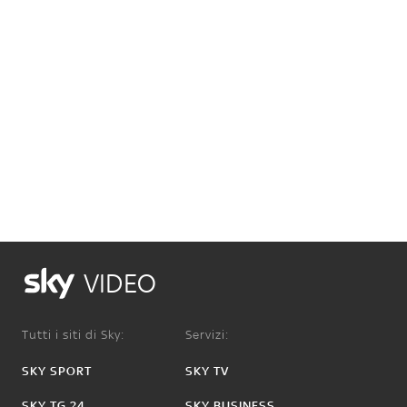
VIDEO
Tutti i siti di Sky:
Servizi:
SKY SPORT
SKY TV
SKY TG 24
SKY BUSINESS