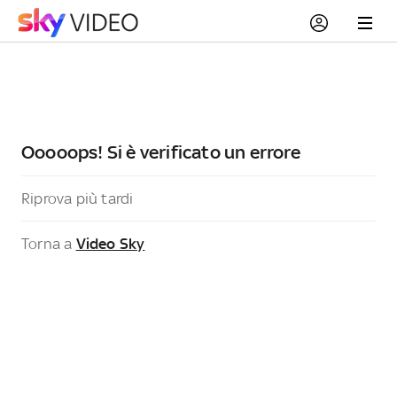
Ooooops! Si è verificato un errore
Riprova più tardi
Torna a
Video Sky