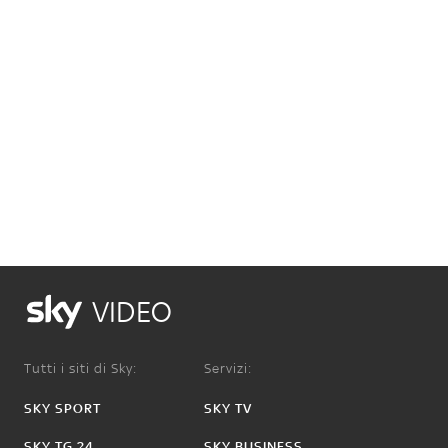
VIDEO
Tutti i siti di Sky:
Servizi:
SKY SPORT
SKY TV
SKY TG 24
SKY BUSINESS