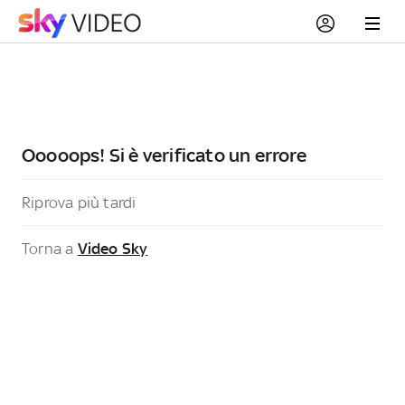
Ooooops! Si è verificato un errore
Riprova più tardi
Torna a
Video Sky