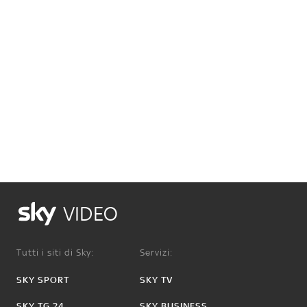
VIDEO
Tutti i siti di Sky:
Servizi:
SKY SPORT
SKY TV
SKY TG 24
SKY BUSINESS