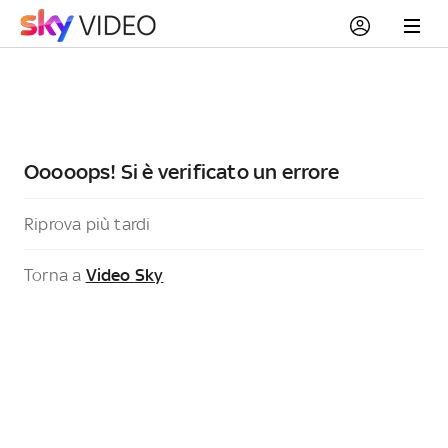
Ooooops! Si è verificato un errore
Riprova più tardi
Torna a
Video Sky