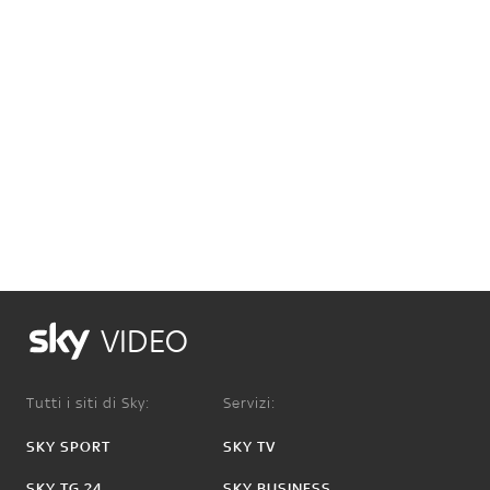
VIDEO
Tutti i siti di Sky:
Servizi:
SKY SPORT
SKY TV
SKY TG 24
SKY BUSINESS