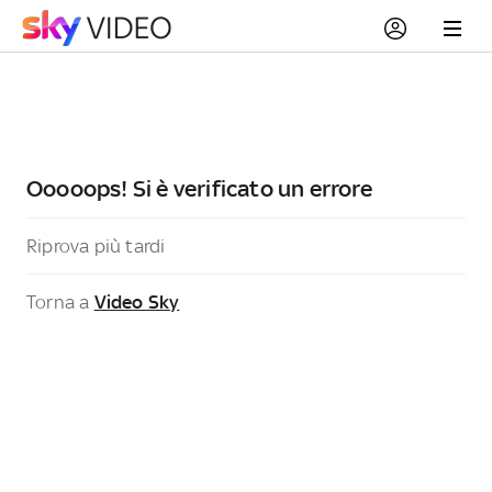
Ooooops! Si è verificato un errore
Riprova più tardi
Torna a
Video Sky