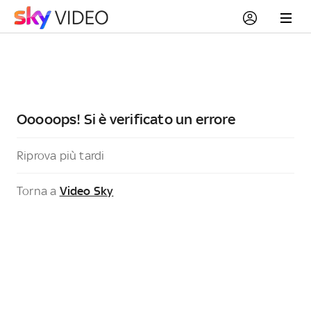
Ooooops! Si è verificato un errore
Riprova più tardi
Torna a
Video Sky