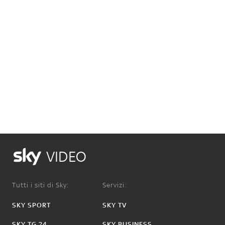
VIDEO
Tutti i siti di Sky:
Servizi:
SKY SPORT
SKY TV
SKY TG 24
SKY BUSINESS