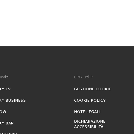
rvizi:
Link utili:
KY TV
GESTIONE COOKIE
KY BUSINESS
COOKIE POLICY
OW
NOTE LEGALI
DICHIARAZIONE
KY BAR
ACCESSIBILITÀ