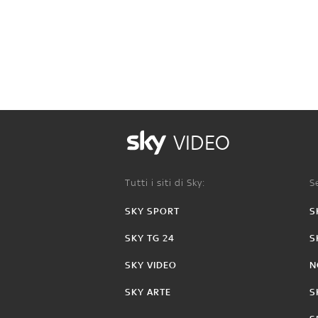
VIDEO
Tutti i siti di Sky:
Se
SKY SPORT
S
SKY TG 24
S
SKY VIDEO
N
SKY ARTE
S