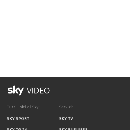
VIDEO
Tutti i siti di Sky:
Servizi:
SKY SPORT
SKY TV
SKY TG 24
SKY BUSINESS