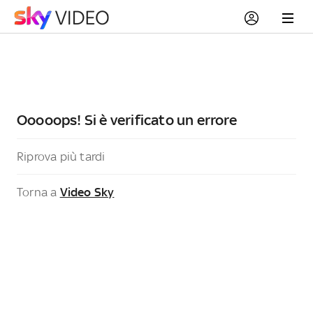
Ooooops! Si è verificato un errore
Riprova più tardi
Torna a
Video Sky