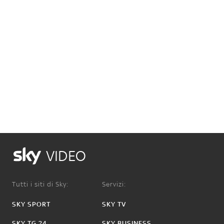
VIDEO
Tutti i siti di Sky:
Servizi:
SKY SPORT
SKY TV
SKY TG 24
SKY BUSINESS