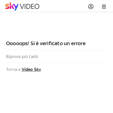
Ooooops! Si è verificato un errore
Riprova più tardi
Torna a
Video Sky