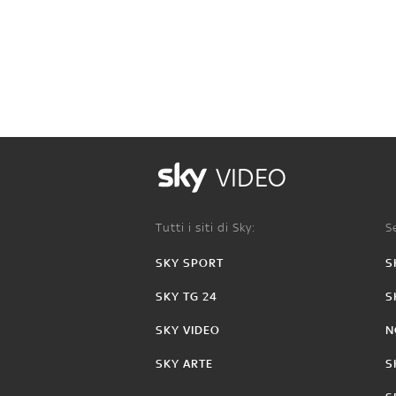
VIDEO
Tutti i siti di Sky:
Se
SKY SPORT
S
SKY TG 24
S
SKY VIDEO
N
SKY ARTE
S