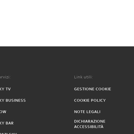
rvizi:
Link utili:
KY TV
GESTIONE COOKIE
KY BUSINESS
COOKIE POLICY
OW
NOTE LEGALI
DICHIARAZIONE
KY BAR
ACCESSIBILITÀ