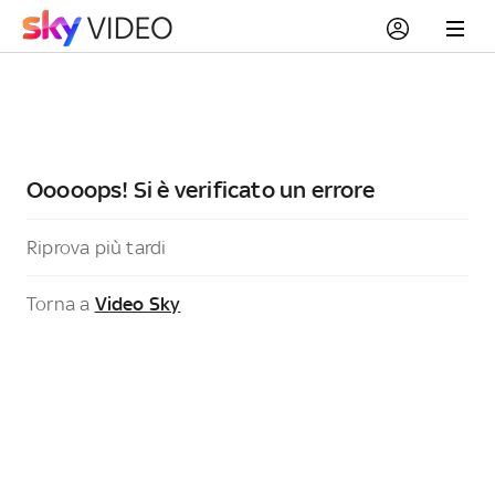
Ooooops! Si è verificato un errore
Riprova più tardi
Torna a
Video Sky