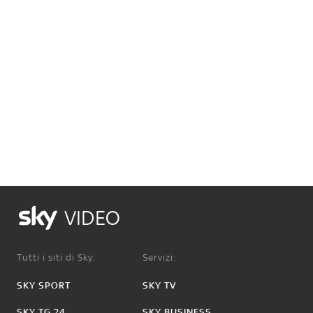
VIDEO
Tutti i siti di Sky:
Servizi:
SKY SPORT
SKY TV
SKY TG 24
SKY BUSINESS