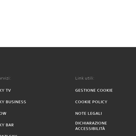
rvizi:
Link utili:
KY TV
GESTIONE COOKIE
KY BUSINESS
COOKIE POLICY
OW
NOTE LEGALI
DICHIARAZIONE
KY BAR
ACCESSIBILITÀ