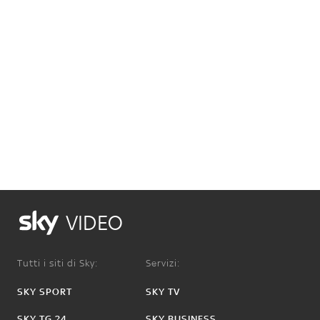
VIDEO
Tutti i siti di Sky:
Servizi:
SKY SPORT
SKY TV
SKY TG 24
SKY BUSINESS