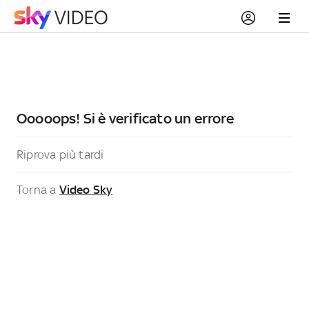
Ooooops! Si è verificato un errore
Riprova più tardi
Torna a
Video Sky