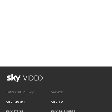
VIDEO
Tutti i siti di Sky:
Servizi:
SKY SPORT
SKY TV
SKY TG 24
SKY BUSINESS