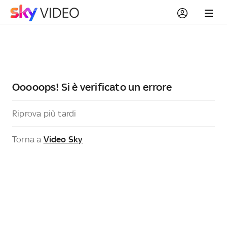
Ooooops! Si è verificato un errore
Riprova più tardi
Torna a
Video Sky