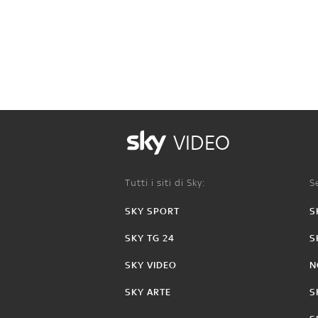
VIDEO
Tutti i siti di Sky:
Se
SKY SPORT
S
SKY TG 24
S
SKY VIDEO
N
SKY ARTE
S