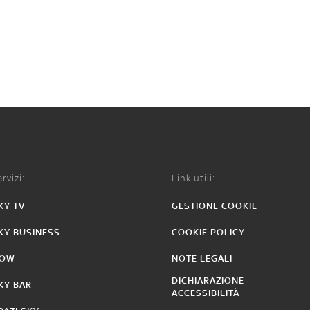
rvizi:
Link utili:
KY TV
GESTIONE COOKIE
KY BUSINESS
COOKIE POLICY
OW
NOTE LEGALI
DICHIARAZIONE
KY BAR
ACCESSIBILITÀ