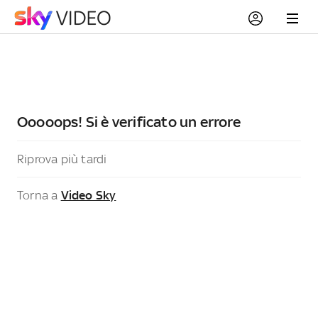
Ooooops! Si è verificato un errore
Riprova più tardi
Torna a
Video Sky