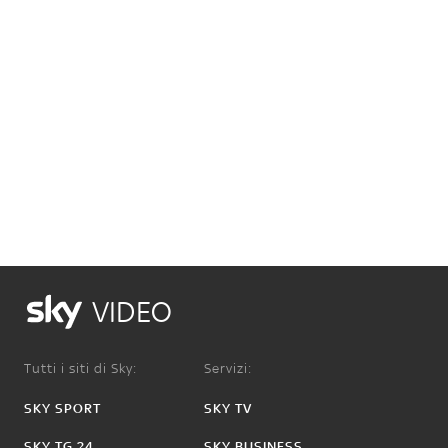
VIDEO
Tutti i siti di Sky:
Servizi:
SKY SPORT
SKY TV
SKY TG 24
SKY BUSINESS