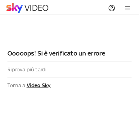
Ooooops! Si è verificato un errore
Riprova più tardi
Torna a
Video Sky