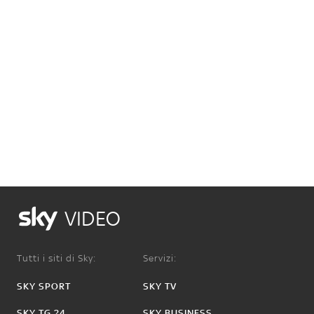
VIDEO
Tutti i siti di Sky:
Servizi:
SKY SPORT
SKY TV
SKY TG 24
SKY BUSINESS