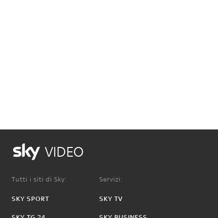
VIDEO
Tutti i siti di Sky:
Servizi:
SKY SPORT
SKY TV
SKY TG 24
SKY BUSINESS