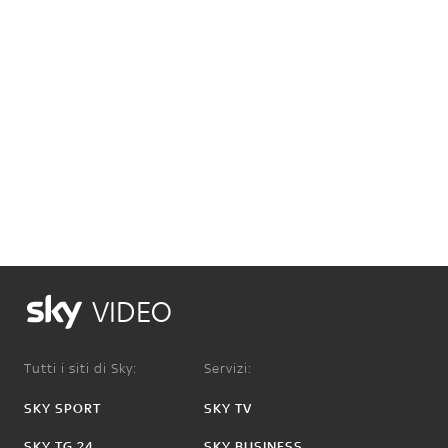
VIDEO
Tutti i siti di Sky:
Servizi:
SKY SPORT
SKY TV
SKY TG 24
SKY BUSINESS