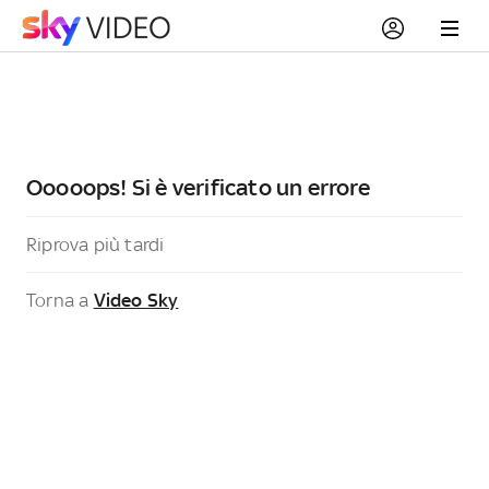
Ooooops! Si è verificato un errore
Riprova più tardi
Torna a
Video Sky