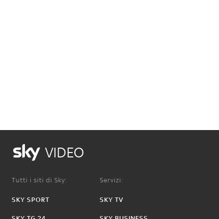
VIDEO
Tutti i siti di Sky:
Servizi:
SKY SPORT
SKY TV
SKY TG 24
SKY BUSINESS