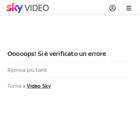
Ooooops! Si è verificato un errore
Riprova più tardi
Torna a
Video Sky