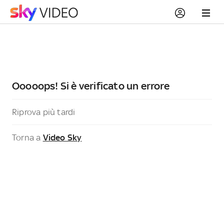
Ooooops! Si è verificato un errore
Riprova più tardi
Torna a
Video Sky