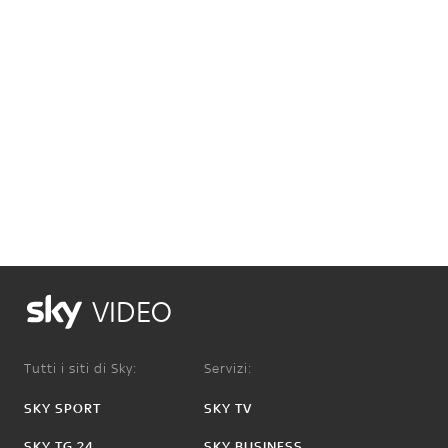
VIDEO
Tutti i siti di Sky:
Servizi:
SKY SPORT
SKY TV
SKY TG 24
SKY BUSINESS