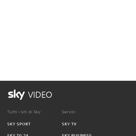
VIDEO
Tutti i siti di Sky:
Servizi:
SKY SPORT
SKY TV
SKY TG 24
SKY BUSINESS