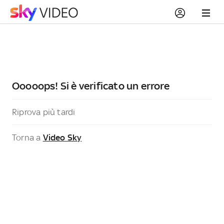
Ooooops! Si è verificato un errore
Riprova più tardi
Torna a
Video Sky