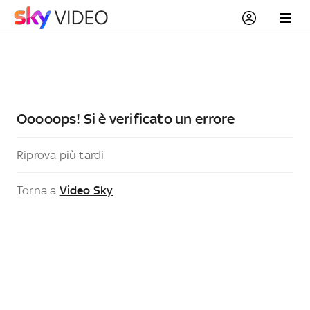
Ooooops! Si è verificato un errore
Riprova più tardi
Torna a
Video Sky