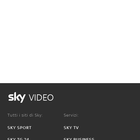
VIDEO
Tutti i siti di Sky:
Servizi:
SKY SPORT
SKY TV
SKY TG 24
SKY BUSINESS