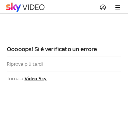
Ooooops! Si è verificato un errore
Riprova più tardi
Torna a
Video Sky