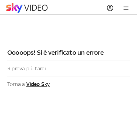
Ooooops! Si è verificato un errore
Riprova più tardi
Torna a
Video Sky