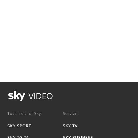
VIDEO
Tutti i siti di Sky:
Servizi:
SKY SPORT
SKY TV
SKY TG 24
SKY BUSINESS