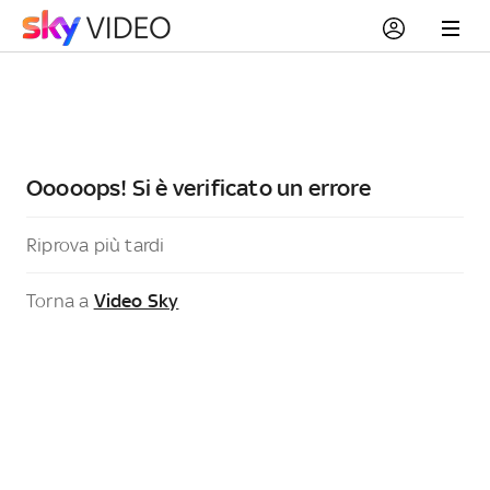
Ooooops! Si è verificato un errore
Riprova più tardi
Torna a
Video Sky