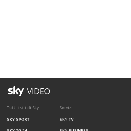
VIDEO
Tutti i siti di Sky:
Servizi:
SKY SPORT
SKY TV
SKY TG 24
SKY BUSINESS