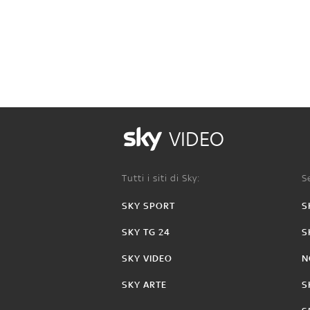
VIDEO
Tutti i siti di Sky:
Se
SKY SPORT
S
SKY TG 24
S
SKY VIDEO
N
SKY ARTE
S