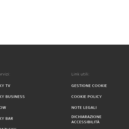
rvizi:
Link utili:
KY TV
GESTIONE COOKIE
KY BUSINESS
COOKIE POLICY
OW
NOTE LEGALI
DICHIARAZIONE
KY BAR
ACCESSIBILITÀ