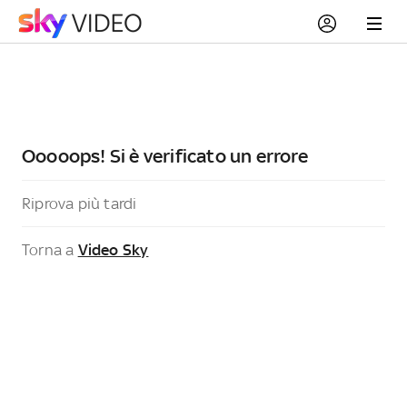
Ooooops! Si è verificato un errore
Riprova più tardi
Torna a
Video Sky