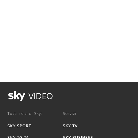
VIDEO
Tutti i siti di Sky:
Servizi:
SKY SPORT
SKY TV
SKY TG 24
SKY BUSINESS