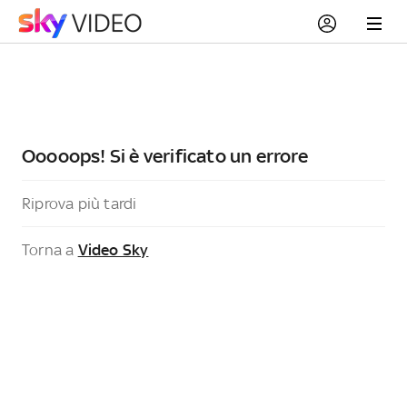
Ooooops! Si è verificato un errore
Riprova più tardi
Torna a
Video Sky