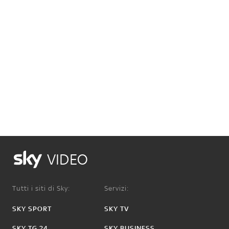
VIDEO
Tutti i siti di Sky:
Servizi:
SKY SPORT
SKY TV
SKY TG 24
SKY BUSINESS