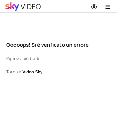
Ooooops! Si è verificato un errore
Riprova più tardi
Torna a
Video Sky