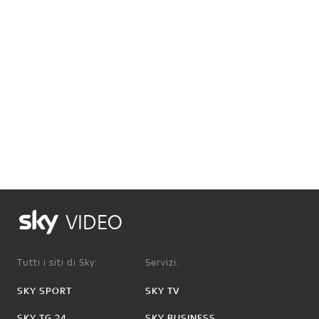
VIDEO
Tutti i siti di Sky:
Servizi:
SKY SPORT
SKY TV
SKY TG 24
SKY BUSINESS