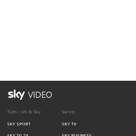
VIDEO
Tutti i siti di Sky:
Servizi:
SKY SPORT
SKY TV
SKY TG 24
SKY BUSINESS