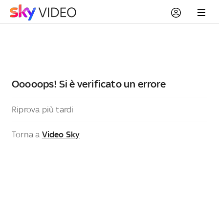
Ooooops! Si è verificato un errore
Riprova più tardi
Torna a
Video Sky