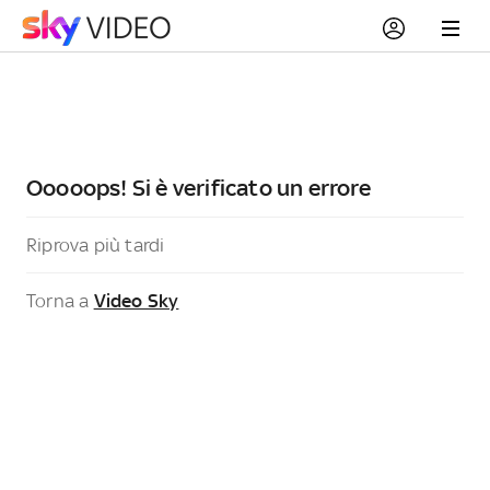
Ooooops! Si è verificato un errore
Riprova più tardi
Torna a
Video Sky