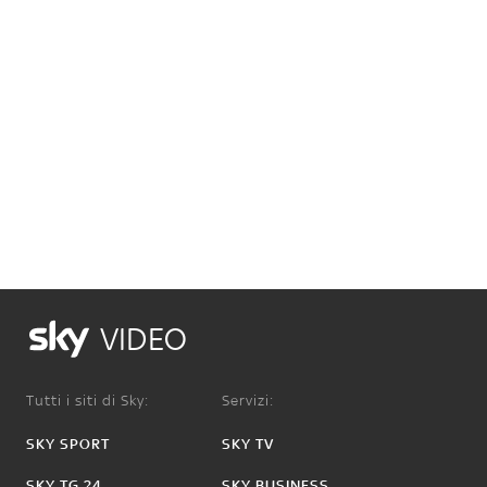
VIDEO
Tutti i siti di Sky:
Servizi:
SKY SPORT
SKY TV
SKY TG 24
SKY BUSINESS