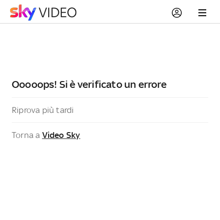
Ooooops! Si è verificato un errore
Riprova più tardi
Torna a
Video Sky