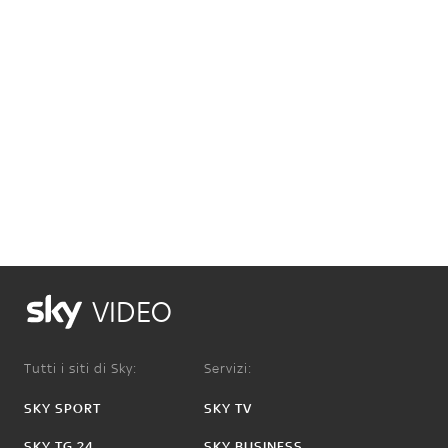
VIDEO
Tutti i siti di Sky:
Servizi:
SKY SPORT
SKY TV
SKY TG 24
SKY BUSINESS