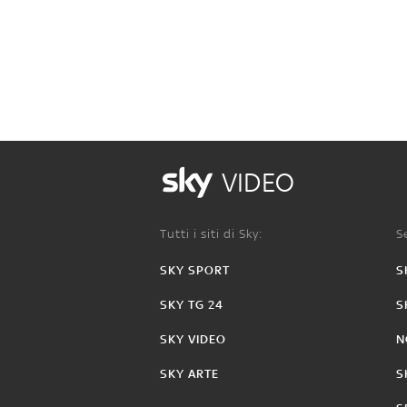
VIDEO
Tutti i siti di Sky:
Se
SKY SPORT
S
SKY TG 24
S
SKY VIDEO
N
SKY ARTE
S