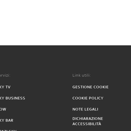
rvizi:
Link utili:
KY TV
GESTIONE COOKIE
KY BUSINESS
COOKIE POLICY
OW
NOTE LEGALI
DICHIARAZIONE
KY BAR
ACCESSIBILITÀ