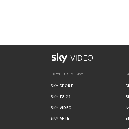
VIDEO
Tutti i siti di Sky:
Se
SKY SPORT
S
SKY TG 24
S
SKY VIDEO
N
SKY ARTE
S