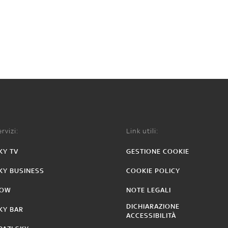
rvizi:
Link utili:
KY TV
GESTIONE COOKIE
KY BUSINESS
COOKIE POLICY
OW
NOTE LEGALI
DICHIARAZIONE
KY BAR
ACCESSIBILITÀ