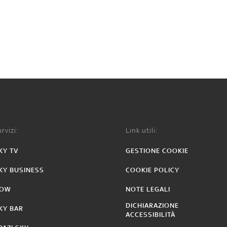
rvizi:
Link utili:
KY TV
GESTIONE COOKIE
KY BUSINESS
COOKIE POLICY
OW
NOTE LEGALI
DICHIARAZIONE
KY BAR
ACCESSIBILITÀ