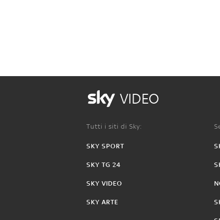
VIDEO
Tutti i siti di Sky:
Se
SKY SPORT
S
SKY TG 24
S
SKY VIDEO
N
SKY ARTE
S