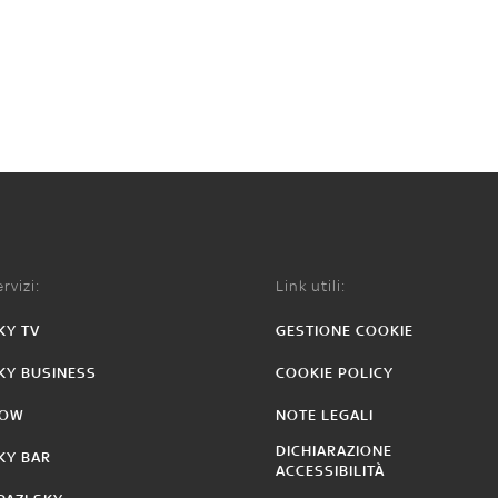
rvizi:
Link utili:
KY TV
GESTIONE COOKIE
KY BUSINESS
COOKIE POLICY
OW
NOTE LEGALI
DICHIARAZIONE
KY BAR
ACCESSIBILITÀ