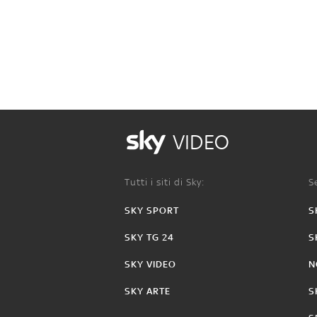
VIDEO
Tutti i siti di Sky:
Se
SKY SPORT
S
SKY TG 24
S
SKY VIDEO
N
SKY ARTE
S