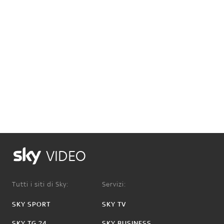
VIDEO
Tutti i siti di Sky:
Servizi:
SKY SPORT
SKY TV
SKY TG 24
SKY BUSINESS