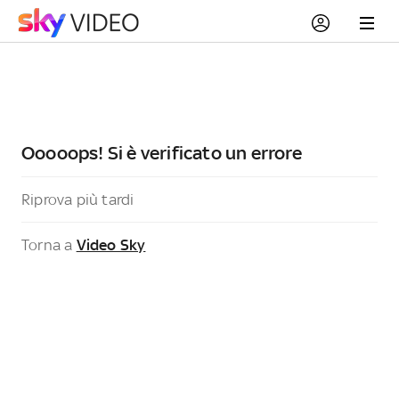
Ooooops! Si è verificato un errore
Riprova più tardi
Torna a
Video Sky