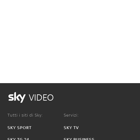
VIDEO
Tutti i siti di Sky:
Servizi:
SKY SPORT
SKY TV
SKY TG 24
SKY BUSINESS