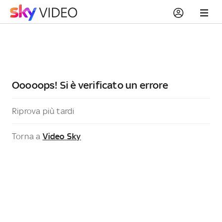
Ooooops! Si è verificato un errore
Riprova più tardi
Torna a
Video Sky