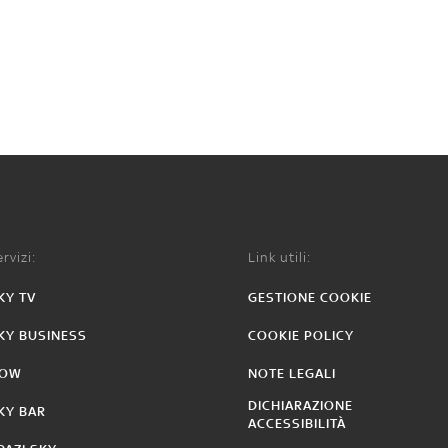
rvizi:
Link utili:
KY TV
GESTIONE COOKIE
KY BUSINESS
COOKIE POLICY
OW
NOTE LEGALI
DICHIARAZIONE
KY BAR
ACCESSIBILITÀ