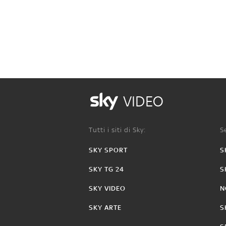
VIDEO
Tutti i siti di Sky:
Se
SKY SPORT
S
SKY TG 24
S
SKY VIDEO
N
SKY ARTE
S