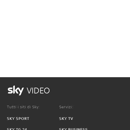
VIDEO
Tutti i siti di Sky:
Servizi:
SKY SPORT
SKY TV
SKY TG 24
SKY BUSINESS