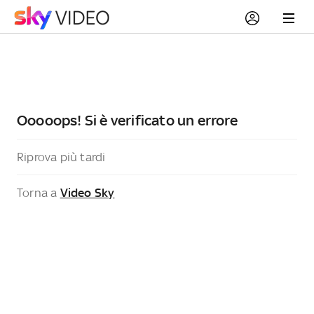
Ooooops! Si è verificato un errore
Riprova più tardi
Torna a
Video Sky