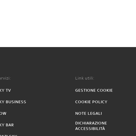
rvizi:
Link utili:
KY TV
GESTIONE COOKIE
KY BUSINESS
COOKIE POLICY
OW
NOTE LEGALI
DICHIARAZIONE
KY BAR
ACCESSIBILITÀ