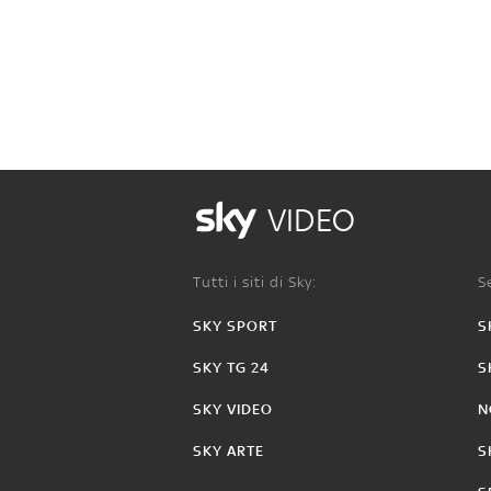
VIDEO
Tutti i siti di Sky:
Se
SKY SPORT
S
SKY TG 24
S
SKY VIDEO
N
SKY ARTE
S