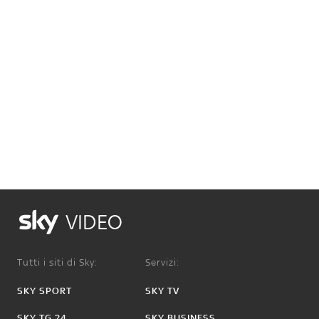
VIDEO
Tutti i siti di Sky:
Servizi:
SKY SPORT
SKY TV
SKY TG 24
SKY BUSINESS