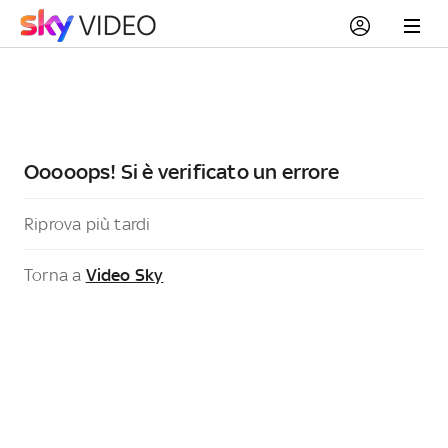
Ooooops! Si è verificato un errore
Riprova più tardi
Torna a
Video Sky