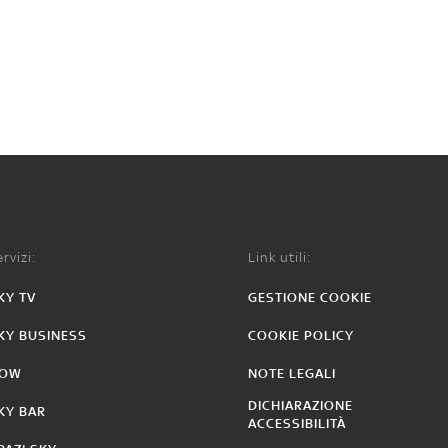
rvizi:
Link utili:
KY TV
GESTIONE COOKIE
KY BUSINESS
COOKIE POLICY
OW
NOTE LEGALI
DICHIARAZIONE
KY BAR
ACCESSIBILITÀ