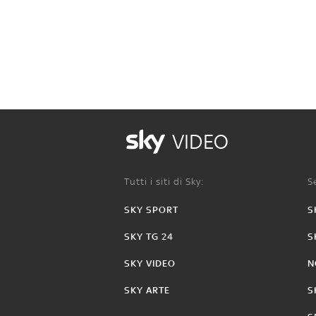
VIDEO
Tutti i siti di Sky:
Se
SKY SPORT
S
SKY TG 24
S
SKY VIDEO
N
SKY ARTE
S