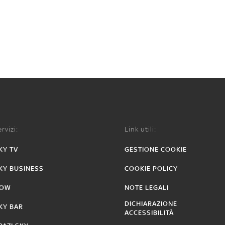
rvizi:
Link utili:
KY TV
GESTIONE COOKIE
KY BUSINESS
COOKIE POLICY
OW
NOTE LEGALI
DICHIARAZIONE
KY BAR
ACCESSIBILITÀ