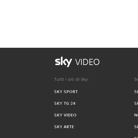
VIDEO
Tutti i siti di Sky:
Se
SKY SPORT
S
SKY TG 24
S
SKY VIDEO
N
SKY ARTE
S